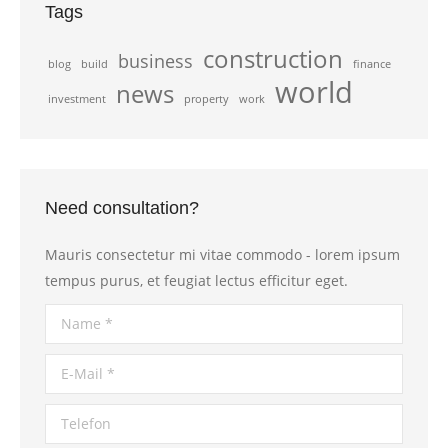
Tags
construction
business
blog
build
finance
world
news
investment
property
work
Need consultation?
Mauris consectetur mi vitae commodo - lorem ipsum
tempus purus, et feugiat lectus efficitur eget.
Name *
E-Mail *
Telefon